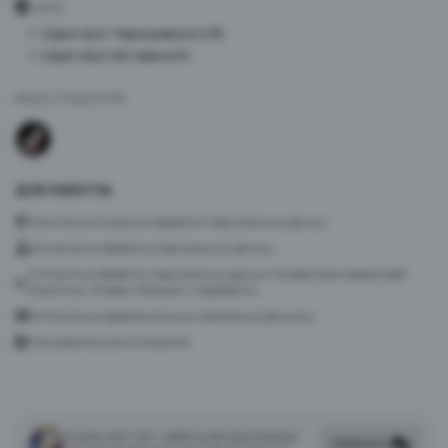
АДРЕС
г. Саратов ул. Чернышевского 96
г. Саратов ул. Батавина 5А
МЫ В СОЦСЕТЯХ
ДОКУМЕНТЫ
Политика в отношении обработки персональных данных
Согласие на обработку персональных данных
Согласие на обработку персональных данных посредством сервиса веб-
аналитики «Яндекс.Метрика» и AppMetrica
Согласие на информационную и рекламную рассылку
Пользовательское соглашение
Нужен сайт, бот, мобильное приложение
Написать