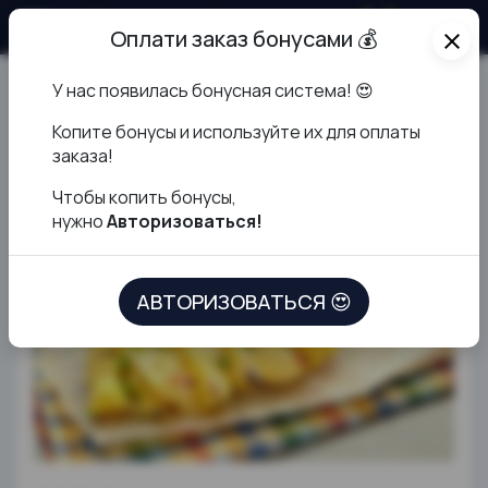
О продукте
Оплати заказ бонусами 💰
close
У нас появилась бонусная система! 😍
Картофель запечённый с
К
опите бонусы и используйте их для оплаты
сыром
заказа!
Чтобы копить бонусы,
нужно
Авторизоваться!
АВТОРИЗОВАТЬСЯ 😍