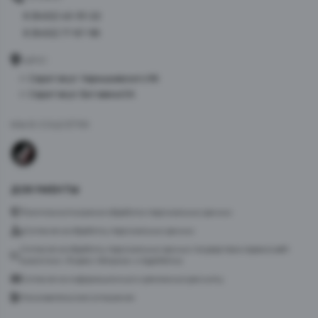
8 (8452) 40-33-22
8 (8452) 77-87-98
АДРЕС
г. Саратов ул. Чернышевского 96
г. Саратов ул. Батавина 5А
МЫ В СОЦСЕТЯХ
ДОКУМЕНТЫ
Политика в отношении обработки персональных данных
Согласие на обработку персональных данных
Согласие на обработку персональных данных посредством сервиса веб-
аналитики «Яндекс.Метрика» и AppMetrica
Согласие на информационную и рекламную рассылку
Пользовательское соглашение