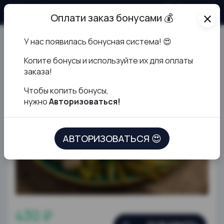
О продукте
Оплати заказ бонусами 💰
close
У нас появилась бонусная система! 😍
Тузланган сабзавод
К
опите бонусы и используйте их для оплаты
заказа!
Чтобы копить бонусы,
нужно
Авторизоваться!
АВТОРИЗОВАТЬСЯ 😍
430 ₽