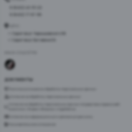
8 (8452) 40-33-22
8 (8452) 77-87-98
АДРЕС
г. Саратов ул. Чернышевского 96
г. Саратов ул. Батавина 5А
МЫ В СОЦСЕТЯХ
ДОКУМЕНТЫ
Политика в отношении обработки персональных данных
Согласие на обработку персональных данных
Согласие на обработку персональных данных посредством сервиса веб-
аналитики «Яндекс.Метрика» и AppMetrica
Согласие на информационную и рекламную рассылку
Пользовательское соглашение