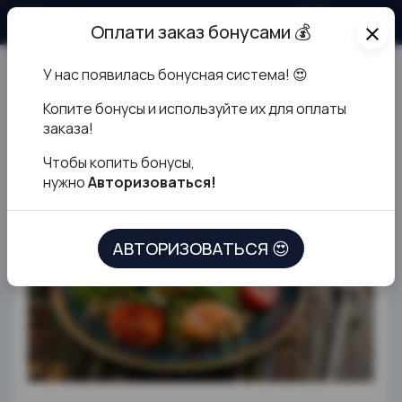
О продукте
Оплати заказ бонусами 💰
close
У нас появилась бонусная система! 😍
Киноа со слабо-солёным
К
опите бонусы и используйте их для оплаты
лососем
заказа!
Чтобы копить бонусы,
нужно
Авторизоваться!
АВТОРИЗОВАТЬСЯ 😍