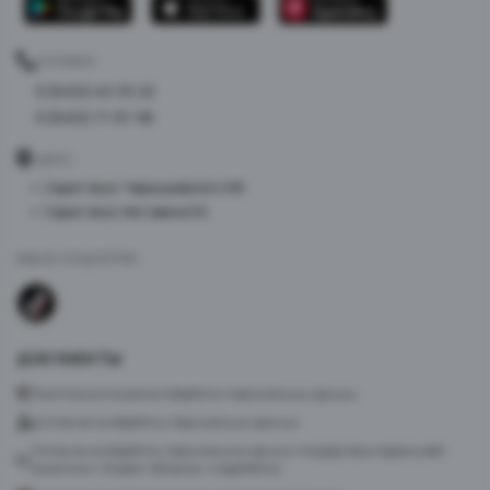
ТЕЛЕФОН
8 (8452) 40-33-22
8 (8452) 77-87-98
АДРЕС
г. Саратов ул. Чернышевского 96
г. Саратов ул. Батавина 5А
МЫ В СОЦСЕТЯХ
ДОКУМЕНТЫ
Политика в отношении обработки персональных данных
Согласие на обработку персональных данных
Согласие на обработку персональных данных посредством сервиса веб-
аналитики «Яндекс.Метрика» и AppMetrica