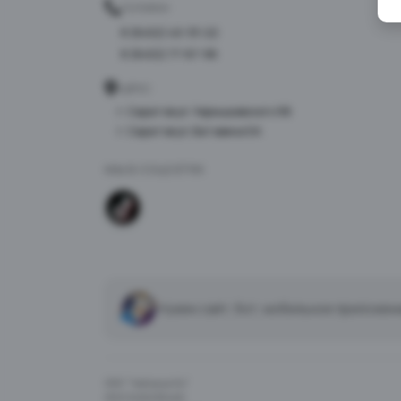
ТЕЛЕФОН
8 (8452) 40-33-22
8 (8452) 77-87-98
АДРЕС
г. Саратов ул. Чернышевского 96
г. Саратов ул. Батавина 5А
МЫ В СОЦСЕТЯХ
Нужен сайт, бот, мобильное приложен
ООО "Чайхана 64"
ИНН 6454126446