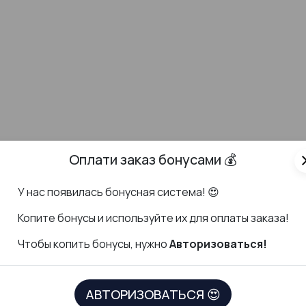
Оплати заказ бонусами 💰
cl
У нас появилась бонусная система! 😍
К
опите бонусы и используйте их для оплаты заказа!
Чтобы копить бонусы, нужно
Авторизоваться!
ДОКУМЕНТЫ
СКАЧАТЬ ПР
АВТОРИЗОВАТЬСЯ 😍