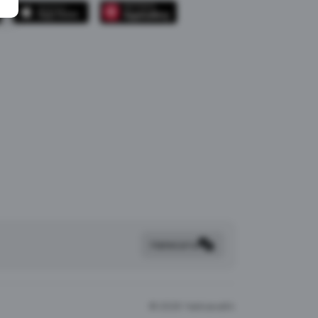
Написать
©
2026 Чайхана64