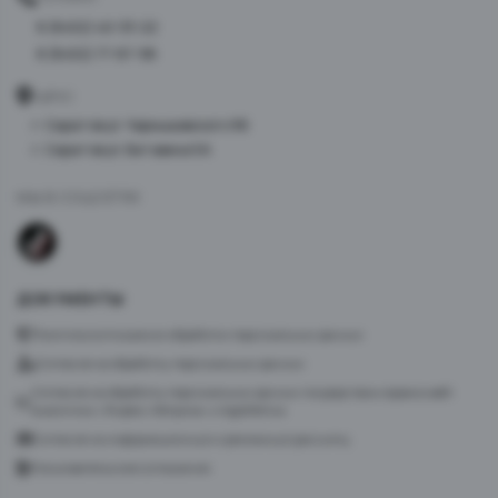
8 (8452) 40-33-22
8 (8452) 77-87-98
АДРЕС
г. Саратов ул. Чернышевского 96
г. Саратов ул. Батавина 5А
МЫ В СОЦСЕТЯХ
ДОКУМЕНТЫ
Политика в отношении обработки персональных данных
Согласие на обработку персональных данных
Согласие на обработку персональных данных посредством сервиса веб-
аналитики «Яндекс.Метрика» и AppMetrica
Согласие на информационную и рекламную рассылку
Пользовательское соглашение