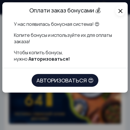
О продукте
Оплати заказ бонусами 💰
close
У нас появилась бонусная система! 😍
Хинкали с сыром
К
опите бонусы и используйте их для оплаты
моцарелла
заказа!
Чтобы копить бонусы,
нужно
Авторизоваться!
АВТОРИЗОВАТЬСЯ 😍