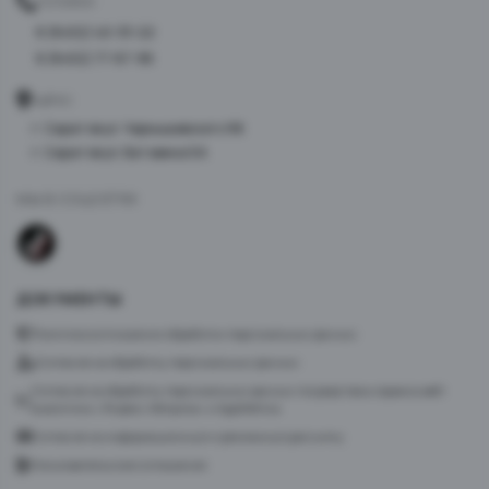
ТЕЛЕФОН
8 (8452) 40-33-22
8 (8452) 77-87-98
АДРЕС
г. Саратов ул. Чернышевского 96
г. Саратов ул. Батавина 5А
МЫ В СОЦСЕТЯХ
ДОКУМЕНТЫ
Политика в отношении обработки персональных данных
Согласие на обработку персональных данных
Согласие на обработку персональных данных посредством сервиса веб-
аналитики «Яндекс.Метрика» и AppMetrica
Согласие на информационную и рекламную рассылку
Пользовательское соглашение