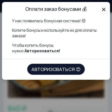
О продукте
Оплати заказ бонусами 💰
close
У нас появилась бонусная система! 😍
Пивная закуска
К
опите бонусы и используйте их для оплаты
заказа!
Чтобы копить бонусы,
нужно
Авторизоваться!
АВТОРИЗОВАТЬСЯ 😍
640 ₽