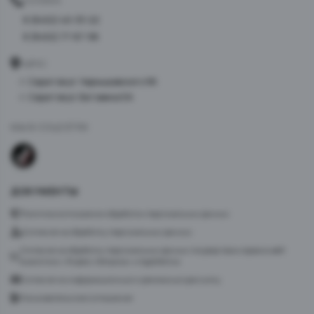
ТЕЛЕФОН
8 (8452) 40-33-22
8 (8452) 77-87-98
АДРЕС
г. Саратов ул. Чернышевского 96
г. Саратов ул. Батавина 5А
МЫ В СОЦСЕТЯХ
ДОКУМЕНТЫ
Политика в отношении обработки персональных данных
Согласие на обработку персональных данных
Согласие на обработку персональных данных посредством сервиса веб-
аналитики «Яндекс.Метрика» и AppMetrica
Согласие на информационную и рекламную рассылку
Пользовательское соглашение