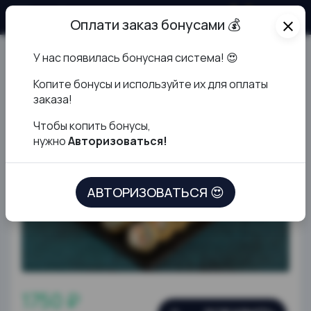
О продукте
Оплати заказ бонусами 💰
close
У нас появилась бонусная система! 😍
Сет жареный
К
опите бонусы и используйте их для оплаты
заказа!
Чтобы копить бонусы,
нужно
Авторизоваться!
АВТОРИЗОВАТЬСЯ 😍
1750 ₽