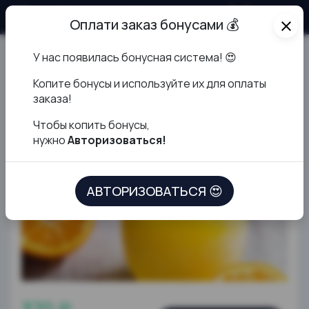
О продукте
Оплати заказ бонусами 💰
close
У нас появилась бонусная система! 😍
Фреш яблоко
К
опите бонусы и используйте их для оплаты
заказа!
Чтобы копить бонусы,
нужно
Авторизоваться!
АВТОРИЗОВАТЬСЯ 😍