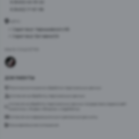
8 (8452) 40-33-22
8 (8452) 77-87-98
АДРЕС
г. Саратов ул. Чернышевского 96
г. Саратов ул. Батавина 5А
МЫ В СОЦСЕТЯХ
ДОКУМЕНТЫ
Политика в отношении обработки персональных данных
Согласие на обработку персональных данных
Согласие на обработку персональных данных посредством сервиса веб-
аналитики «Яндекс.Метрика» и AppMetrica
Согласие на информационную и рекламную рассылку
Пользовательское соглашение