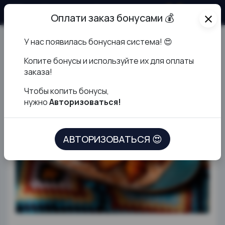
О продукте
Оплати заказ бонусами 💰
close
У нас появилась бонусная система! 😍
Куриные крылья в соусе
К
опите бонусы и используйте их для оплаты
барбекю
заказа!
Чтобы копить бонусы,
нужно
Авторизоваться!
АВТОРИЗОВАТЬСЯ 😍