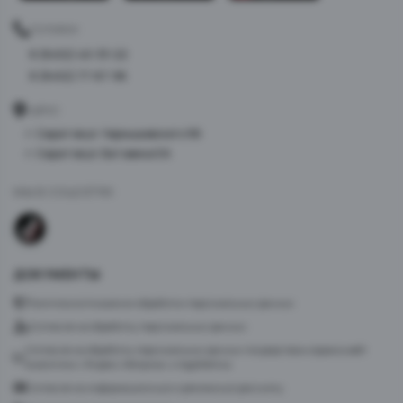
ТЕЛЕФОН
8 (8452) 40-33-22
8 (8452) 77-87-98
АДРЕС
г. Саратов ул. Чернышевского 96
г. Саратов ул. Батавина 5А
МЫ В СОЦСЕТЯХ
ДОКУМЕНТЫ
Политика в отношении обработки персональных данных
Согласие на обработку персональных данных
Согласие на обработку персональных данных посредством сервиса веб-
аналитики «Яндекс.Метрика» и AppMetrica
Согласие на информационную и рекламную рассылку