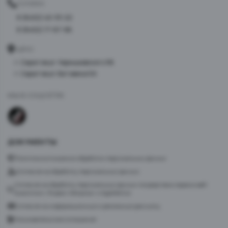
ТЕЛЕФОН
8 (8452) 40-33-22
8 (8452) 77-87-98
АДРЕС
г. Саратов ул. Чернышевского 96
г. Саратов ул. Батавина 5А
МЫ В СОЦСЕТЯХ
ДОКУМЕНТЫ
Политика в отношении обработки персональных данных
Согласие на обработку персональных данных
Согласие на обработку персональных данных посредством сервиса веб-
аналитики «Яндекс.Метрика» и AppMetrica
Согласие на информационную и рекламную рассылку
Пользовательское соглашение