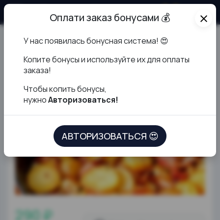
О продукте
Оплати заказ бонусами 💰
close
У нас появилась бонусная система! 😍
Картофель с беконом
К
опите бонусы и используйте их для оплаты
заказа!
Чтобы копить бонусы,
нужно
Авторизоваться!
АВТОРИЗОВАТЬСЯ 😍
290 ₽