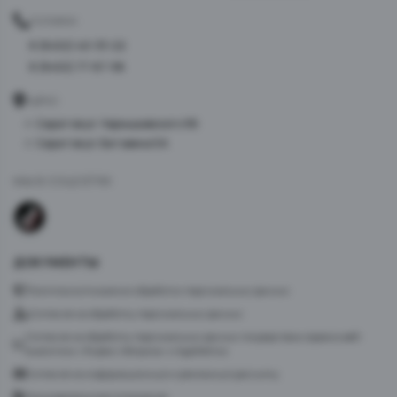
ТЕЛЕФОН
8 (8452) 40-33-22
8 (8452) 77-87-98
АДРЕС
г. Саратов ул. Чернышевского 96
г. Саратов ул. Батавина 5А
МЫ В СОЦСЕТЯХ
ДОКУМЕНТЫ
Политика в отношении обработки персональных данных
Согласие на обработку персональных данных
Согласие на обработку персональных данных посредством сервиса веб-
аналитики «Яндекс.Метрика» и AppMetrica
Согласие на информационную и рекламную рассылку
Пользовательское соглашение