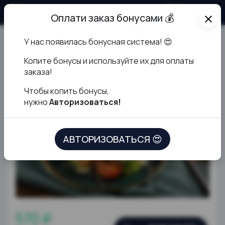
О продукте
Оплати заказ бонусами 💰
close
У нас появилась бонусная система! 😍
Цезарь с лососем
К
опите бонусы и используйте их для оплаты
заказа!
Чтобы копить бонусы,
нужно
Авторизоваться!
АВТОРИЗОВАТЬСЯ 😍
570 ₽