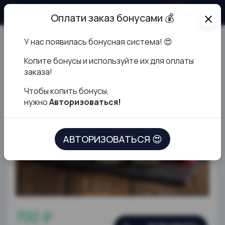
О продукте
Оплати заказ бонусами 💰
close
У нас появилась бонусная система! 😍
Американский
К
опите бонусы и используйте их для оплаты
заказа!
Чтобы копить бонусы,
нужно
Авторизоваться!
АВТОРИЗОВАТЬСЯ 😍
700 ₽