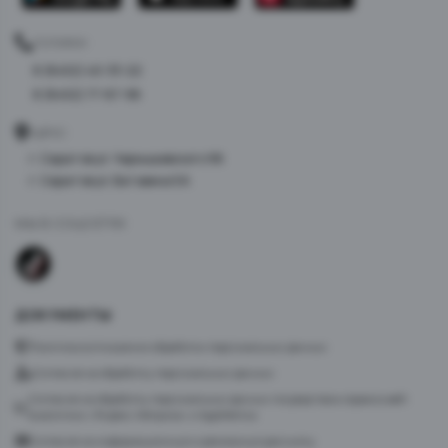
ТЕЛЕФОН
8 (8452) 40-33-22
8 (8452) 77-87-98
АДРЕС
г. Саратов ул. Чернышевского 96
г. Саратов ул. Батавина 5А
МЫ В СОЦСЕТЯХ
ДОКУМЕНТЫ
Политика в отношении обработки персональных данных
Согласие на обработку персональных данных
Согласие на обработку персональных данных посредством сервиса веб-
аналитики «Яндекс.Метрика» и AppMetrica
Согласие на информационную и рекламную рассылку