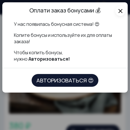
О продукте
Оплати заказ бонусами 💰
close
У нас появилась бонусная система! 😍
Куриная котлета
К
опите бонусы и используйте их для оплаты
заказа!
Чтобы копить бонусы,
нужно
Авторизоваться!
АВТОРИЗОВАТЬСЯ 😍
380 ₽