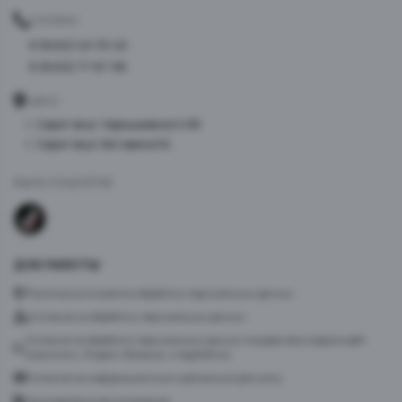
ТЕЛЕФОН
8 (8452) 40-33-22
8 (8452) 77-87-98
АДРЕС
г. Саратов ул. Чернышевского 96
г. Саратов ул. Батавина 5А
МЫ В СОЦСЕТЯХ
ДОКУМЕНТЫ
Политика в отношении обработки персональных данных
Согласие на обработку персональных данных
Согласие на обработку персональных данных посредством сервиса веб-
аналитики «Яндекс.Метрика» и AppMetrica
Согласие на информационную и рекламную рассылку
Пользовательское соглашение