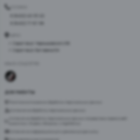
ТЕЛЕФОН
8 (8452) 40-33-22
8 (8452) 77-87-98
АДРЕС
г. Саратов ул. Чернышевского 96
г. Саратов ул. Батавина 5А
МЫ В СОЦСЕТЯХ
ДОКУМЕНТЫ
Политика в отношении обработки персональных данных
Согласие на обработку персональных данных
Согласие на обработку персональных данных посредством сервиса веб-
аналитики «Яндекс.Метрика» и AppMetrica
Согласие на информационную и рекламную рассылку
Пользовательское соглашение