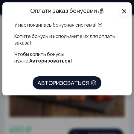
О продукте
Оплати заказ бонусами 💰
close
У нас появилась бонусная система! 😍
Калифорния с крабом
К
опите бонусы и используйте их для оплаты
заказа!
Чтобы копить бонусы,
нужно
Авторизоваться!
АВТОРИЗОВАТЬСЯ 😍
450 ₽