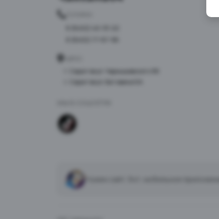
ТЕЛЕФОН
8 (8452) 40-33-22
8 (8452) 77-87-98
АДРЕС
г. Саратов ул. Чернышевского 96
г. Саратов ул. Батавина 5А
МЫ В СОЦСЕТЯХ
Нужен сайт, бот, мобильное приложен