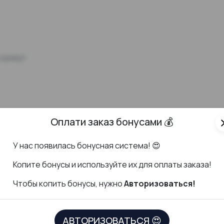
 кунжут
Оплати заказ бонусами 💰
cl
У нас появилась бонусная система! 😍
К
опите бонусы и используйте их для оплаты заказа!
Чтобы копить бонусы, нужно
Авторизоваться!
ДОКУМЕНТЫ
СКАЧАТЬ ПР
АВТОРИЗОВАТЬСЯ 😍