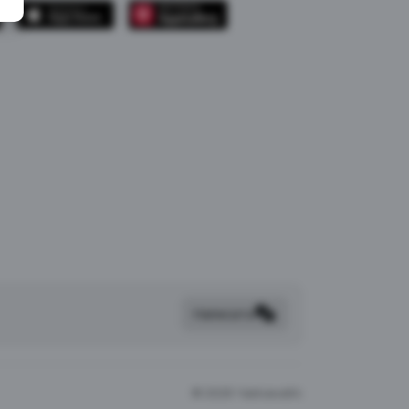
Написать
©
2026 Чайхана64