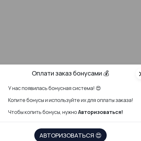
Оплати заказ бонусами 💰
cl
У нас появилась бонусная система! 😍
К
опите бонусы и используйте их для оплаты заказа!
Чтобы копить бонусы, нужно
Авторизоваться!
ДОКУМЕНТЫ
СКАЧАТЬ ПР
АВТОРИЗОВАТЬСЯ 😍
Политика в отношении обработки