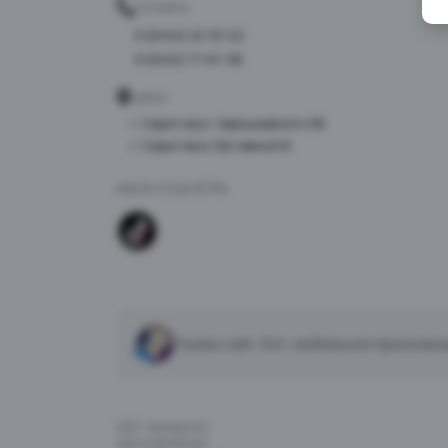
ТЕЛЕФОН
8 (8452) 40-33-22
8 (8452) 77-87-98
АДРЕС
г. Саратов ул. Чернышевского 96
г. Саратов ул. Батавина 5А
МЫ В СОЦСЕТЯХ
Нужен сайт, бот, мобильное приложен
ООО "Чайхана 64"
ИНН 6454126446