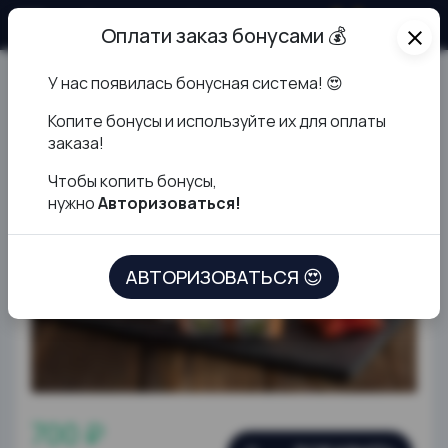
О продукте
Оплати заказ бонусами 💰
close
У нас появилась бонусная система! 😍
Филадельфия
К
опите бонусы и используйте их для оплаты
заказа!
Чтобы копить бонусы,
нужно
Авторизоваться!
АВТОРИЗОВАТЬСЯ 😍
700 ₽