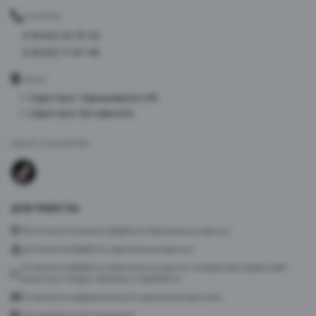
ТЕЛЕФОН
8 (8452) 40-33-22
8 (8452) 77-87-98
АДРЕС
г. Саратов ул. Чернышевского 96
г. Саратов ул. Батавина 5А
МЫ В СОЦСЕТЯХ
ДОКУМЕНТЫ
Политика в отношении обработки персональных данных
Согласие на обработку персональных данных
Согласие на обработку персональных данных посредством сервиса веб-
аналитики «Яндекс.Метрика» и AppMetrica
Согласие на информационную и рекламную рассылку
Пользовательское соглашение