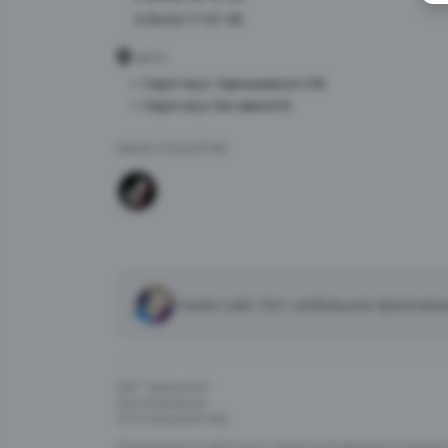
8 (8452) 77-87-98
АДРЕС
г. Саратов ул. Чернышевского 96
г. Саратов ул. Батавина 5А
МЫ В СОЦСЕТЯХ
Нужен сайт, бот, мобильное приложен
ООО "Чайхана 64"
ИНН 6454126446
ОГРН 1216400007450
Информация на сайте носит справочный характер и не являе