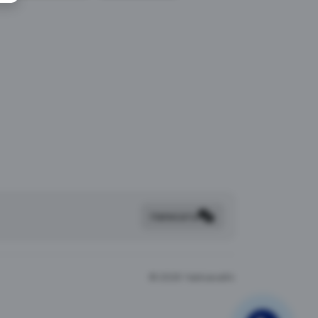
Написать
©
2026 Чайхана64