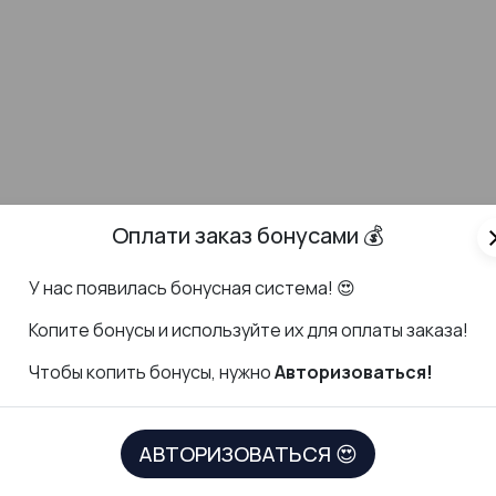
Оплати заказ бонусами 💰
cl
У нас появилась бонусная система! 😍
К
опите бонусы и используйте их для оплаты заказа!
Чтобы копить бонусы, нужно
Авторизоваться!
ДОКУМЕНТЫ
СКАЧАТЬ ПР
АВТОРИЗОВАТЬСЯ 😍
Политика в отношении обработки
персональных данных