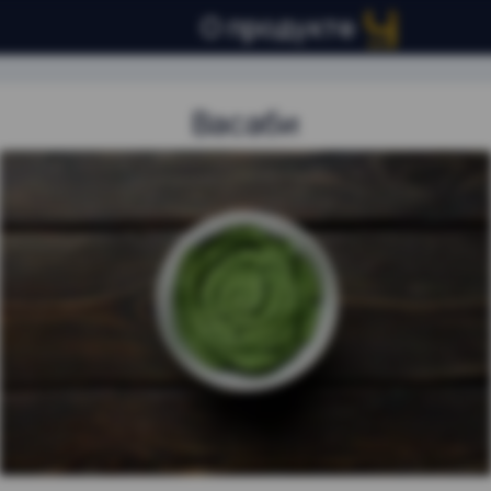
О продукте
Васаби