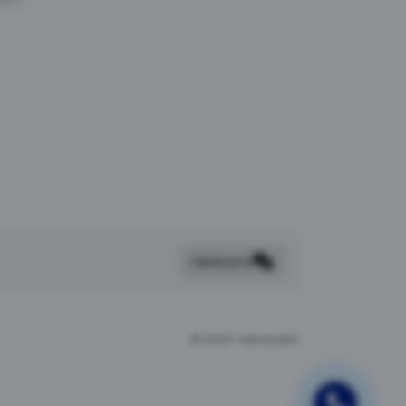
Написать
©
2026 Чайхана64