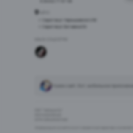
8 (8452) 77-87-98
АДРЕС
г. Саратов ул. Чернышевского 96
г. Саратов ул. Батавина 5А
МЫ В СОЦСЕТЯХ
Нужен сайт, бот, мобильное приложен
ООО "Чайхана 64"
ИНН 6454126446
ОГРН 1216400007450
Информация на сайте носит справочный характер и не являе