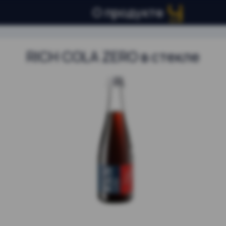
О продукте
RICH COLA ZERO в стекле