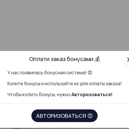
Оплати заказ бонусами 💰
cl
У нас появилась бонусная система! 😍
К
опите бонусы и используйте их для оплаты заказа!
Чтобы копить бонусы, нужно
Авторизоваться!
ДОКУМЕНТЫ
СКАЧАТЬ ПР
Политика в отношении обработки
АВТОРИЗОВАТЬСЯ 😍
персональных данных
Согласие на обработку персональных