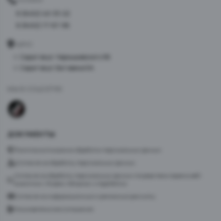
8 (8452) 40-33-22
8 (8452) 77-87-98
АДРЕС
г. Саратов ул. Чернышевского 96
г. Саратов ул. Батавина 5А
МЫ В СОЦСЕТЯХ
ДОКУМЕНТЫ
Политика в отношении обработки персональных данных
Согласие на обработку персональных данных
Согласие на обработку персональных данных посредством сервиса веб-
аналитики «Яндекс.Метрика» и AppMetrica
Согласие на информационную и рекламную рассылку
Пользовательское соглашение