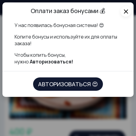
О продукте
Оплати заказ бонусами 💰
close
У нас появилась бонусная система! 😍
Чизкейк Сан Себастьян
К
опите бонусы и используйте их для оплаты
заказа!
Чтобы копить бонусы,
нужно
Авторизоваться!
АВТОРИЗОВАТЬСЯ 😍
400 ₽