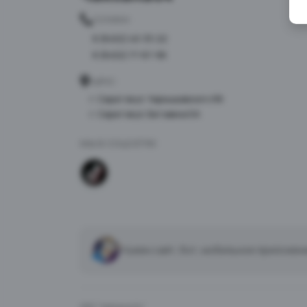
ТЕЛЕФОН
8 (8452) 40-33-22
8 (8452) 77-87-98
АДРЕС
г. Саратов ул. Чернышевского 96
г. Саратов ул. Батавина 5А
МЫ В СОЦСЕТЯХ
Нужен сайт, бот, мобильное приложен
ООО "Чайхана 64"