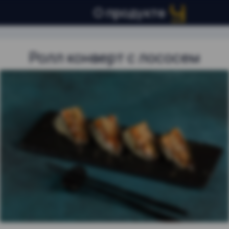
О продукте
Ролл конверт с лососем