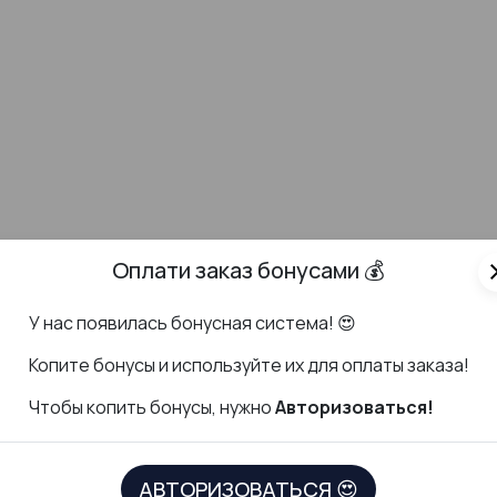
Оплати заказ бонусами 💰
cl
У нас появилась бонусная система! 😍
К
опите бонусы и используйте их для оплаты заказа!
Чтобы копить бонусы, нужно
Авторизоваться!
ДОКУМЕНТЫ
СКАЧАТЬ ПР
АВТОРИЗОВАТЬСЯ 😍