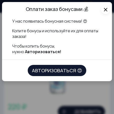
О продукте
Оплати заказ бонусами 💰
close
У нас появилась бонусная система! 😍
BonAqua без газа (в стекле)
К
опите бонусы и используйте их для оплаты
заказа!
Чтобы копить бонусы,
нужно
Авторизоваться!
АВТОРИЗОВАТЬСЯ 😍
220 ₽
ДОБАВИТЬ