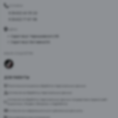
ТЕЛЕФОН
8 (8452) 40-33-22
8 (8452) 77-87-98
АДРЕС
г. Саратов ул. Чернышевского 96
г. Саратов ул. Батавина 5А
МЫ В СОЦСЕТЯХ
ДОКУМЕНТЫ
Политика в отношении обработки персональных данных
Согласие на обработку персональных данных
Согласие на обработку персональных данных посредством сервиса веб-
аналитики «Яндекс.Метрика» и AppMetrica
Согласие на информационную и рекламную рассылку
Пользовательское соглашение