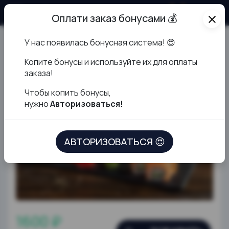
О продукте
Оплати заказ бонусами 💰
close
У нас появилась бонусная система! 😍
Сет для двоих
К
опите бонусы и используйте их для оплаты
заказа!
Чтобы копить бонусы,
нужно
Авторизоваться!
АВТОРИЗОВАТЬСЯ 😍
1600 ₽